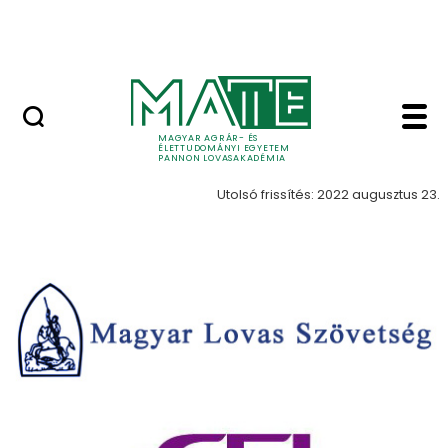
Közérdekű
Ugrás a fő tartalomhoz
Videók
Partnereink - MATE 
Partnereink
MAGYAR AGRÁR- ÉS
ÉLETTUDOMÁNYI EGYETEM
PANNON LOVASAKADÉMIA
Utolsó frissítés: 2022 augusztus 23.